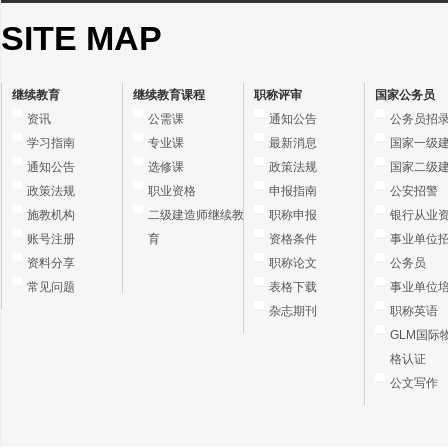
SITE MAP
继续教育
继续教育课程
职称评审
国家公务员
资讯
公需课
通知公告
公务员招
学习指南
专业课
最新消息
国家一级
通知公告
选修课
政策法规
国家二级
政策法规
职业资格
申报指南
公安招警
施教机构
二级建造师继续教
职称申报
银行从业
账号注册
育
资格条件
事业单位
资料分享
职称论文
公务员
常见问题
表格下载
事业单位
杂志期刊
职称英语
GLM国际
格认证
公文写作