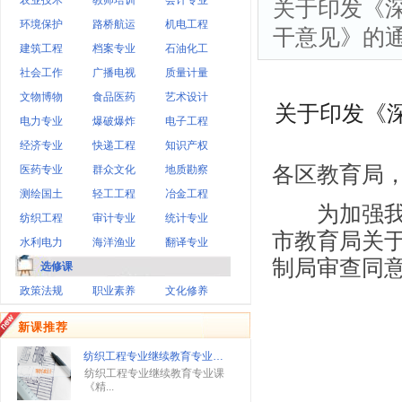
农业技术
教师培训
会计专业
关于印发《
环境保护
路桥航运
机电工程
干意见》的
建筑工程
档案专业
石油化工
社会工作
广播电视
质量计量
文物博物
食品医药
艺术设计
关于印发《
电力专业
爆破爆炸
电子工程
经济专业
快递工程
知识产权
各区教育局
医药专业
群众文化
地质勘察
测绘国土
轻工工程
冶金工程
为加强我市
纺织工程
审计专业
统计专业
市教育局关
水利电力
海洋渔业
翻译专业
制局审查同
选修课
政策法规
职业素养
文化修养
二
新课推荐
纺织工程专业继续教育专业…
纺织工程专业继续教育专业课
《精...