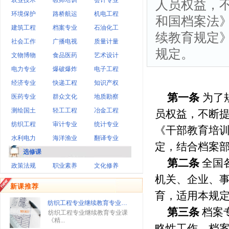
农业技术
教师培训
会计专业
人员权益，
环境保护
路桥航运
机电工程
和国档案法
建筑工程
档案专业
石油化工
续教育规定
社会工作
广播电视
质量计量
规定。
文物博物
食品医药
艺术设计
电力专业
爆破爆炸
电子工程
经济专业
快递工程
知识产权
第一条
为了
医药专业
群众文化
地质勘察
测绘国土
轻工工程
冶金工程
员权益，不断
纺织工程
审计专业
统计专业
《干部教育培
水利电力
海洋渔业
翻译专业
定，结合档案
选修课
第二条
全国
政策法规
职业素养
文化修养
机关、企业、
新课推荐
育，适用本规
纺织工程专业继续教育专业…
第三条
档案
纺织工程专业继续教育专业课
《精...
略性工作。档