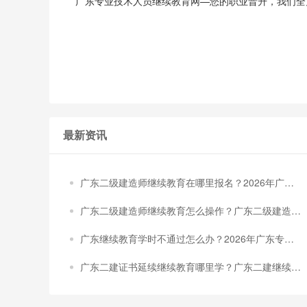
广东专业技术人员继续教育网—您的职业晋升，我们全
最新资讯
广东二级建造师继续教育在哪里报名？2026年广东
二级建造师继续教育最全报名与操作流程指南
广东二级建造师继续教育怎么操作？广东二级建造师
继续教育全攻略：认准广东建设技能培训网，轻松完
广东继续教育学时不通过怎么办？2026年广东专业
成120学时
技术人员继续教育最新解决方案+报名学习入口
广东二建证书延续继续教育哪里学？广东二建继续教
育线上学习选对平台，省心省力一次过！