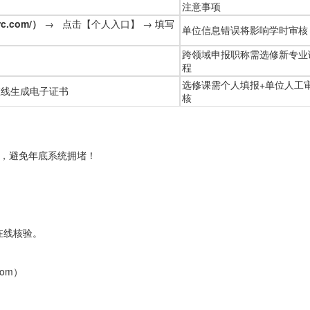
注意事项
rc.com/
）
→ 点击【个人入口】 → 填写
单位信息错误将影响学时审核
跨领域申报职称需选修新专业
程
选修课需个人填报+单位人工
在线生成电子证书
核
习，避免年底系统拥堵！
。
在线核验。
com）