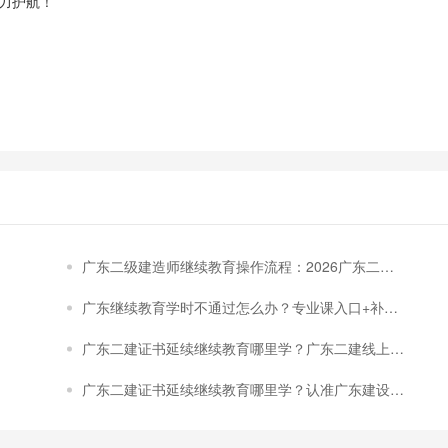
力护航！
广东二级建造师继续教育操作流程：2026广东二级
建造师继续教育报名及完整操作指南
广东继续教育学时不通过怎么办？专业课入口+补救
全流程｜认准广东人事人才培训网
广东二建证书延续继续教育哪里学？广东二建线上继
续教育平台 广东二建继续教育线上学习就选广东建
广东二建证书延续继续教育哪里学？认准广东建设技
设技能培训网
能培训网｜2026广东二建线上继续教育平台