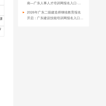
南—广东人事人才培训网报名入口·一
键学习·职称必备
2026年广东二级建造师继续教育报名
开启：广东建设技能培训网报名入口
课
（https://www.jnpx.cn）与全流程指南
审