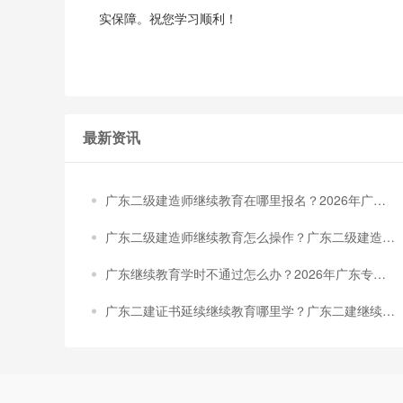
实保障。祝您学习顺利！
最新资讯
广东二级建造师继续教育在哪里报名？2026年广东
二级建造师继续教育最全报名与操作流程指南
广东二级建造师继续教育怎么操作？广东二级建造师
继续教育全攻略：认准广东建设技能培训网，轻松完
广东继续教育学时不通过怎么办？2026年广东专业
成120学时
技术人员继续教育最新解决方案+报名学习入口
广东二建证书延续继续教育哪里学？广东二建继续教
育线上学习选对平台，省心省力一次过！