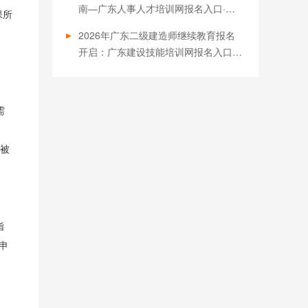
南—广东人事人才培训网报名入口·一
保所
键学习·职称必备
2026年广东二级建造师继续教育报名
开启：广东建设技能培训网报名入口
（https://www.jnpx.cn）与全流程指南
需
会被
指
申