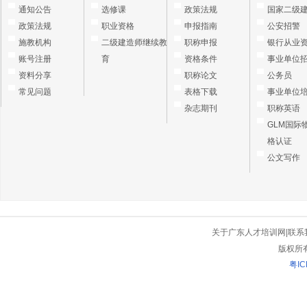
通知公告
选修课
政策法规
国家二级
政策法规
职业资格
申报指南
公安招警
施教机构
二级建造师继续教
职称申报
银行从业
账号注册
育
资格条件
事业单位
资料分享
职称论文
公务员
常见问题
表格下载
事业单位
杂志期刊
职称英语
GLM国际
格认证
公文写作
关于广东人才培训网
|
联系
版权所
粤IC