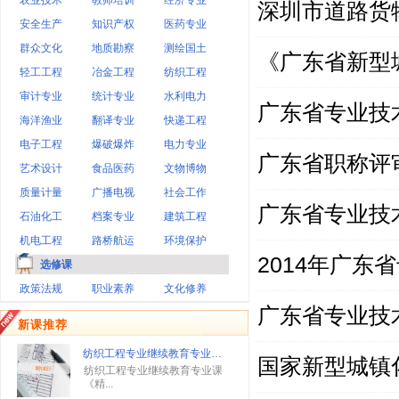
农业技术
教师培训
经济专业
深圳市道路货
安全生产
知识产权
医药专业
群众文化
地质勘察
测绘国土
《广东省新型城
轻工工程
冶金工程
纺织工程
审计专业
统计专业
水利电力
广东省专业技
海洋渔业
翻译专业
快递工程
电子工程
爆破爆炸
电力专业
广东省职称评
艺术设计
食品医药
文物博物
质量计量
广播电视
社会工作
广东省专业技
石油化工
档案专业
建筑工程
机电工程
路桥航运
环境保护
2014年广
选修课
政策法规
职业素养
文化修养
广东省专业技
新课推荐
纺织工程专业继续教育专业…
国家新型城镇化
纺织工程专业继续教育专业课
《精...